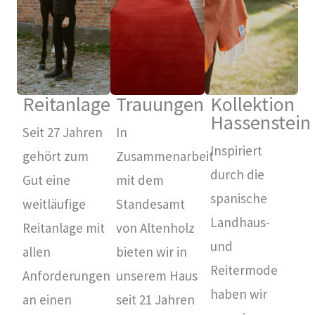
Reitanlage
Trauungen
Kollektion
Hassenstein
Seit 27 Jahren
In
Inspiriert
gehört zum
Zusammenarbeit
durch die
Gut eine
mit dem
spanische
weitläufige
Standesamt
Landhaus-
Reitanlage mit
von Altenholz
und
allen
bieten wir in
Reitermode
Anforderungen
unserem Haus
haben wir
an einen
seit 21 Jahren