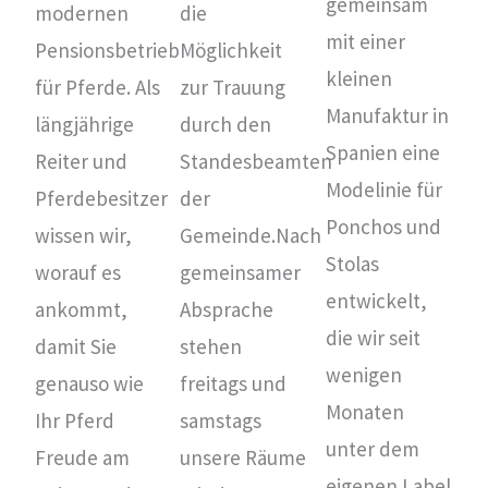
gemeinsam
modernen
die
mit einer
Pensionsbetrieb
Möglichkeit
kleinen
für Pferde. Als
zur Trauung
Manufaktur in
längjährige
durch den
Spanien eine
Reiter und
Standesbeamten
Modelinie für
Pferdebesitzer
der
Ponchos und
wissen wir,
Gemeinde.Nach
Stolas
worauf es
gemeinsamer
entwickelt,
ankommt,
Absprache
die wir seit
damit Sie
stehen
wenigen
genauso wie
freitags und
Monaten
Ihr Pferd
samstags
unter dem
Freude am
unsere Räume
eigenen Label